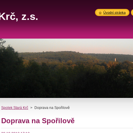
rč, z.s.
Úvodní stránka
Spolek Stará Krč
>
Doprava na Spořilově
Doprava na Spořilově