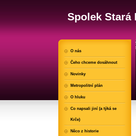
Spolek Stará K
O nás
Čeho chceme dosáhnout
Novinky
Metropolitní plán
O hluku
Co napsali jiní (a týká se
Krče)
Něco z historie