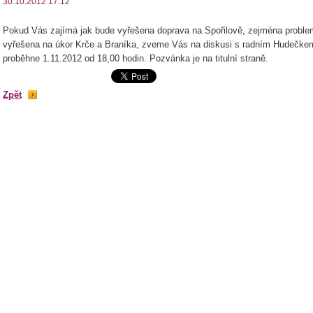
30.10.2012 17:12
Pokud Vás zajímá jak bude vyřešena doprava na Spořilově, zejména problem
vyřešena na úkor Krče a Braníka, zveme Vás na diskusi s radním Hudečkem
proběhne 1.11.2012 od 18,00 hodin. Pozvánka je na titulní straně.
Zpět