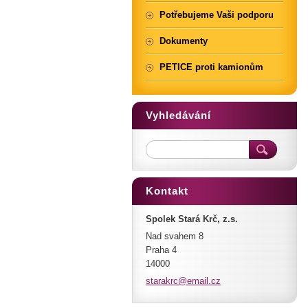
Potřebujeme Vaši podporu
Dokumenty
PETICE proti kamionům
Vyhledávání
Kontakt
Spolek Stará Krč, z.s.
Nad svahem 8
Praha 4
14000
starakrc
@email.c
z