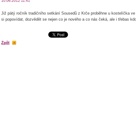
10.06.2012 11:41
Již pátý ročník tradičního setkání Sousedů z Krče proběhne u kostelíčka ve č
si popovídat, dozvědět se nejen co je nového a co nás čeká, ale i třebas kd
Zpět