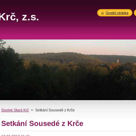
rč, z.s.
Úvodní stránka
Spolek Stará Krč
>
Setkání Sousedé z Krče
Setkání Sousedé z Krče