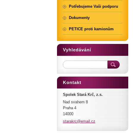
Potřebujeme Vaši podporu
Dokumenty
PETICE proti kamionům
Vyhledávání
Kontakt
Spolek Stará Krč, z.s.
Nad svahem 8
Praha 4
14000
starakrc
@email.c
z