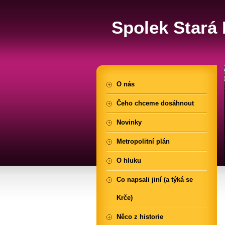
Spolek Stará K
O nás
Čeho chceme dosáhnout
Novinky
Metropolitní plán
O hluku
Co napsali jiní (a týká se
Krče)
Něco z historie