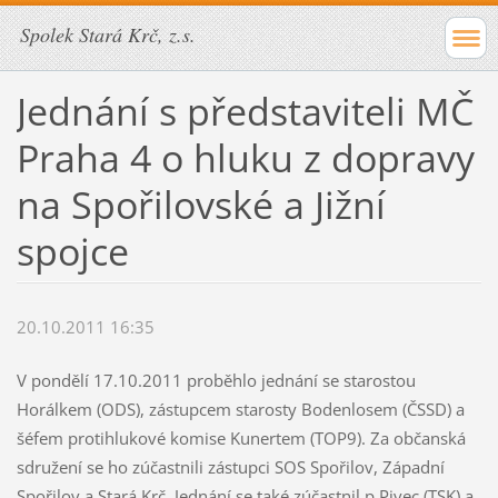
Spolek Stará Krč, z.s.
Jednání s představiteli MČ
Praha 4 o hluku z dopravy
na Spořilovské a Jižní
spojce
20.10.2011 16:35
V pondělí 17.10.2011 proběhlo jednání se starostou
Horálkem (ODS), zástupcem starosty Bodenlosem (ČSSD) a
šéfem protihlukové komise Kunertem (TOP9). Za občanská
sdružení se ho zúčastnili zástupci SOS Spořilov, Západní
Spořilov a Stará Krč. Jednání se také zúčastnil p.Pivec (TSK) a