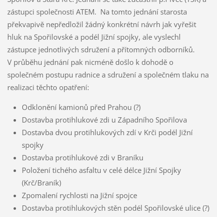
zástupci společnosti ATEM. Na tomto jednání starosta
překvapivě nepředložil žádný konkrétní návrh jak vyřešit
hluk na Spořilovské a podél Jižní spojky, ale vyslechl
zástupce jednotlivých sdružení a přítomných odborníků.
V průběhu jednání pak nicméně došlo k dohodě o
společném postupu radnice a sdružení a společném tlaku na
realizaci těchto opatření:
Odklonění kamionů před Prahou (?)
Dostavba protihlukové zdi u Západního Spořilova
Dostavba dvou protihlukových zdí v Krči podél Jižní
spojky
Dostavba protihlukové zdi v Braníku
Položení tichého asfaltu v celé délce Jižní Spojky
(Krč/Braník)
Zpomalení rychlosti na Jižní spojce
Dostavba protihlukových stěn podél Spořilovské ulice (?)