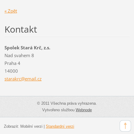
« Zpět
Kontakt
Spolek Stará Krč, z.s.
Nad svahem 8
Praha 4
14000
starakrc
@email.c
z
© 2011 Všechna práva vyhrazena.
Vytvořeno službou
Webnode
Zobrazit:
Mobilní verzi
|
Standardní verzi