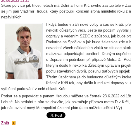
20.06.2022 13:31
Skoro po více jak třiceti letech má Dolní a Horní Krč svého zastupitele v Za
se jím pan Vladimír Hrouda, který postoupil koncem srpna minulého roku z m
nezávislých.
I když budou v září nové volby a čas se krátí, př
několik důležitých věcí. Ještě na podzim vyvolal
dopravy a vedením SŽDC o způsobu, jak bude prob
Radotína na Spořilov a jak bude železnice zde v 
navedení všech nákladních vlaků se situace skoko
realizovat odpovídající opatření. Druhým úspěche
s Dopravním podnikem při přípravě Metra D. Podař
kterým došlo k několika důležitým úpravám projek
počtu stavebních dvorů, posunu traťových spojek 
Třetím úspěchem (a do budoucna důležitým krok
řešení v Krči tak, aby došlo k redukci dopravy v u
vyřešení parkování v celé oblasti Krče.
Potkat se a popovídat s panem Hroudou můžete ve čtvrtek 23.6.2022 od 18ti
Labutě. Na setkání s ním se dozvíte, jak pokračuje příprava metra D v Krči, 
jak nás ovlivní nový Metropolitní územní plán (a co můžete udělat i Vy).
Zpět