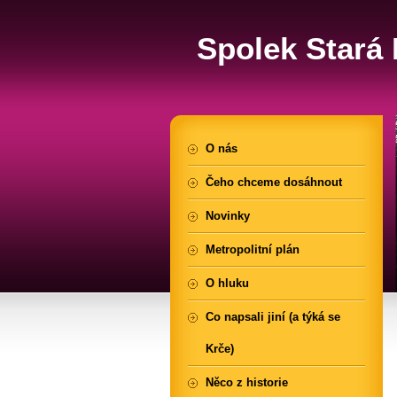
Spolek Stará K
O nás
Čeho chceme dosáhnout
Novinky
Metropolitní plán
O hluku
Co napsali jiní (a týká se
Krče)
Něco z historie