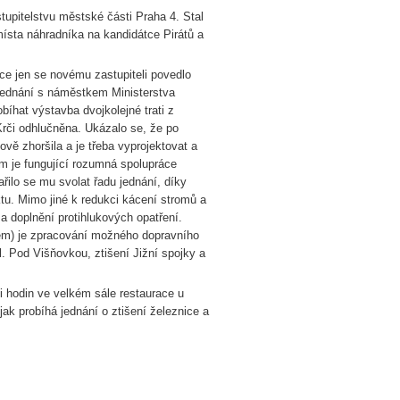
stupitelstvu městské části Praha 4. Stal
ísta náhradníka na kandidátce Pirátů a
ece jen se novému zastupiteli povedlo
 jednání s náměstkem Ministerstva
íhat výstavba dvojkolejné trati z
Krči odhlučněna. Ukázalo se, že po
vě zhoršila a je třeba vyprojektovat a
m je fungující rozumná spolupráce
ilo se mu svolat řadu jednání, díky
tu. Mimo jiné k redukci kácení stromů a
a doplnění protihlukových opatření.
em) je zpracování možného dopravního
l. Pod Višňovkou, ztišení Jižní spojky a
 hodin ve velkém sále restaurace u
jak probíhá jednání o ztišení železnice a