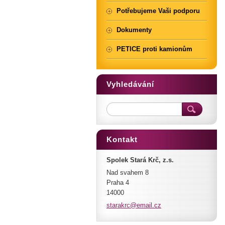
Potřebujeme Vaši podporu
Dokumenty
PETICE proti kamionům
Vyhledávání
Kontakt
Spolek Stará Krč, z.s.
Nad svahem 8
Praha 4
14000
starakrc
@email.c
z