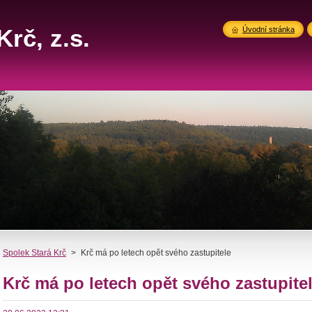
rč, z.s.
Úvodní stránka
Spolek Stará Krč
>
Krč má po letech opět svého zastupitele
Krč má po letech opět svého zastupite