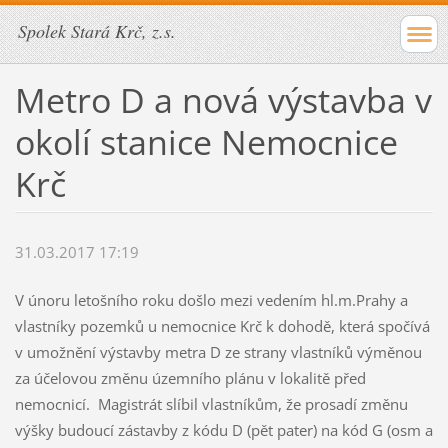
Spolek Stará Krč, z.s.
Metro D a nová výstavba v
okolí stanice Nemocnice
Krč
31.03.2017 17:19
V únoru letošního roku došlo mezi vedením hl.m.Prahy a
vlastníky pozemků u nemocnice Krč k dohodě, která spočívá
v umožnění výstavby metra D ze strany vlastníků výměnou
za účelovou změnu územního plánu v lokalitě před
nemocnicí. Magistrát slíbil vlastníkům, že prosadí změnu
výšky budoucí zástavby z kódu D (pět pater) na kód G (osm a