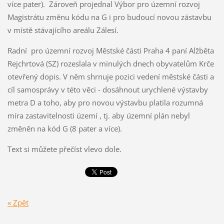
více pater). Zároveň projednal Výbor pro územní rozvoj
Magistrátu změnu kódu na G i pro budoucí novou zástavbu
v místě stávajícího areálu Zálesí.
Radní pro územní rozvoj Městské části Praha 4 paní Alžběta
Rejchrtová (SZ) rozeslala v minulých dnech obyvatelům Krče
otevřený dopis. V něm shrnuje pozici vedení městské části a
cíl samosprávy v této věci - dosáhnout urychlené výstavby
metra D a toho, aby pro novou výstavbu platila rozumná
míra zastavitelnosti území , tj. aby územní plán nebyl
změněn na kód G (8 pater a více).
Text si můžete přečíst vlevo dole.
« Zpět